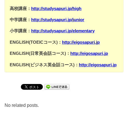
高校講座：
http://studysapuri.jp/high
中学講座：
http://studysapuri.jp/junior
小学講座：
http://studysapuri.jp/elementary
ENGLISH(TOEICコース)：
http://eigosapuri.jp
ENGLISH(日常英会話コース)：
http://eigosapuri.jp
ENGLISH(ビジネス英会話コース)：
http://eigosapuri.jp
No related posts.